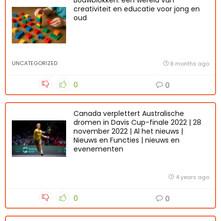
Bouwblokken: een wereld van
creativiteit en educatie voor jong en
oud
UNCATEGORIZED
8 months ago
0
0
Canada verplettert Australische
dromen in Davis Cup-finale 2022 | 28
november 2022 | Al het nieuws |
Nieuws en Functies | nieuws en
evenementen
4 years ago
0
0