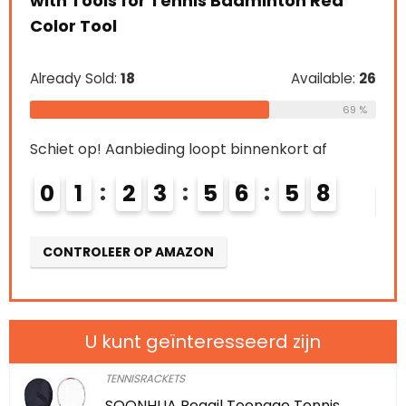
Schi
Already Sold:
21
Available:
31
0
68 %
e:
26
Schiet op! Aanbieding loopt binnenkort af
CO
69 %
0
2
2
3
5
6
5
6
7
CONTROLEER OP AMAZON
U kunt geïnteresseerd zijn
TENNISRACKETS
SOONHUA Regail Teenage Tennis