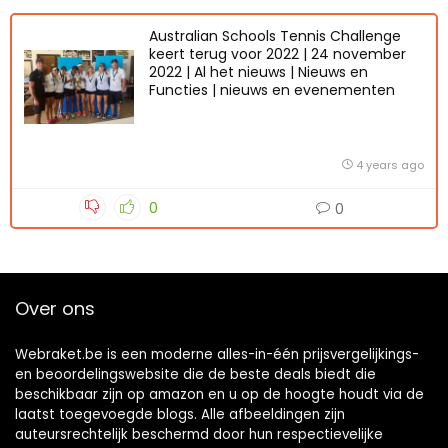
Australian Schools Tennis Challenge
keert terug voor 2022 | 24 november
2022 | Al het nieuws | Nieuws en
Functies | nieuws en evenementen
4 years ago
0
0
Over ons
Webraket.be is een moderne alles-in-één prijsvergelijkings-
en beoordelingswebsite die de beste deals biedt die
beschikbaar zijn op amazon en u op de hoogte houdt via de
laatst toegevoegde blogs. Alle afbeeldingen zijn
auteursrechtelijk beschermd door hun respectievelijke