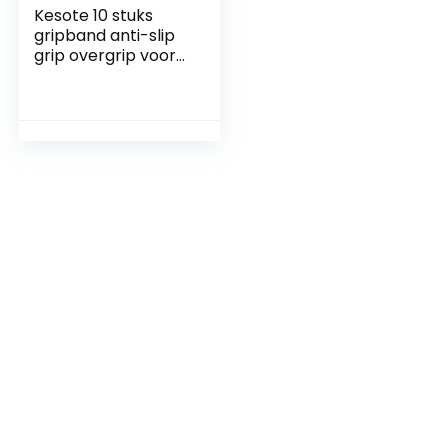
Kesote 10 stuks
gripband anti-slip
grip overgrip voor
rackets tennis
badminton squash
hengel
(willekeurige kleur)