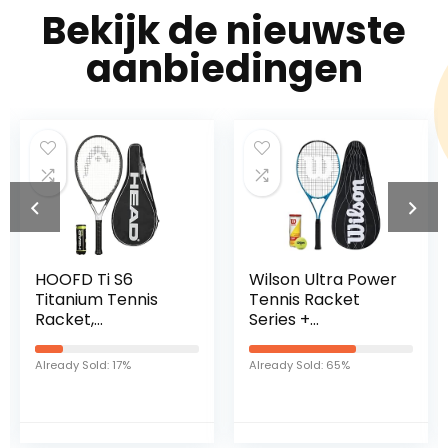
Bekijk de nieuwste
aanbiedingen
Wilson Ultra Power
Wilson Jeugd Slam
Tennis Racket
Tennis Racket
Series +
Performance
Already Sold: 82%
Cover & 3
Already Sold: 65%
Championship
Tennis Balls
(verschillende
modellen