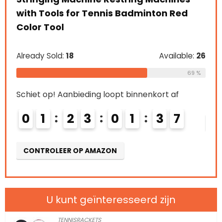
ed
S
Already Sold:
21
Available:
31
68 %
able:
26
Schiet op! Aanbieding loopt binnenkort af
69 %
0
2
2
3
0
1
3
6
f
6
CONTROLEER OP AMAZON
U kunt geïnteresseerd zijn
TENNISRACKETS