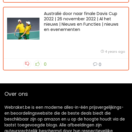
Australië door naar finale Davis Cup
2022 | 26 november 2022 | Al het
nieuws | Nieuws en Functies | nieuws
en evenementen
4 years ago
0
0
Over ons
Webraket.be is een moderne alles-in-één prijsvergelijkings-
en beoordelingswebsite die de beste deals biedt die
beschikbaar zijn op amazon en u op de hoogte houdt via de
laatst toegevoegde blogs. Alle afbeeldingen zijn
auteursrechtelijk beschermd door hun respectievelijke