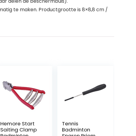
aar delen de beschermbuis).
matig te maken. Productgrootte is 8×8,8 cm /
Hemore Start
Tennis
Saiting Clamp
Badminton
Badminton
Snaren Priem