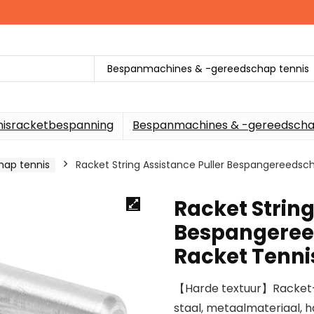
Bespanmachines & -gereedschap tennis
nisracketbespanning
Bespanmachines & -gereedscha
ap tennis
Racket String Assistance Puller Bespangereedsch
Racket String
Bespangeree
Racket Tennis
【Harde textuur】Racket-s
staal, metaalmateriaal, h