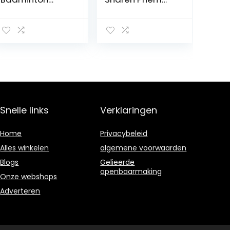
racket 3 veren
Staal, Racket
breedte
Snaren Rechte
hoofdracket
Priem Tennis,
startgereedsch
Priem Racket
ap tennis
Snaarafstelling
accessoires
Trekgereedscha
p voor Tennis en
Badminton
Racket Snaren
Gereedschap
Snelle links
Verklaringen
Zwart
Home
Privacybeleid
Alles winkelen
algemene voorwaarden
Blogs
Gelieerde
openbaarmaking
Onze webshops
Adverteren