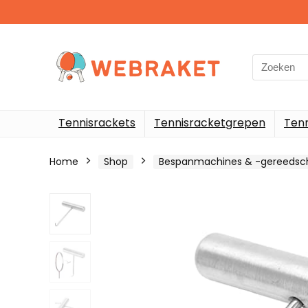
Search
for:
Tennisrackets
Tennisracketgrepen
Ten
Home
Shop
Bespanmachines & -gereedsch