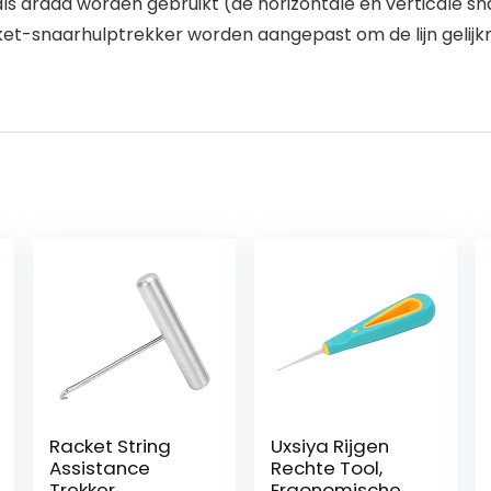
 draad worden gebruikt (de horizontale en verticale sn
ket-snaarhulptrekker worden aangepast om de lijn gelijk
Racket String
Uxsiya Rijgen
Assistance
Rechte Tool,
Trekker
Ergonomische