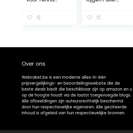
Racket
Badminton
Badminton
Racquet String
Stringing Tools
Tool Restring
Tool Rijgen
Machine Trekken
Threading Haak
voor Oefening
Training
Over ons
Webraket.be is een moderne alles-in-één
prijsvergelijkings- en beoordelingswebsite die de
beste deals biedt die beschikbaar zijn op amazon en u
op de hoogte houdt via de laatst toegevoegde blogs.
Alle afbeeldingen zijn auteursrechtelijk beschermd
door hun respectievelijke eigenaren. Alle geciteerde
inhoud is afgeleid van hun respectievelijke bronnen.