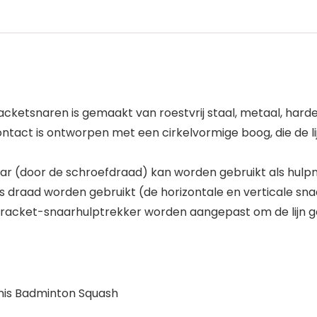
r racketsnaren is gemaakt van roestvrij staal, metaal, hard
act is ontworpen met een cirkelvormige boog, die de lij
naar (door de schroefdraad) kan worden gebruikt als hulp
ls draad worden gebruikt (de horizontale en verticale sn
n de racket-snaarhulptrekker worden aangepast om de lijn 
ennis Badminton Squash