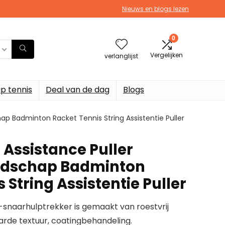
Nieuws en blogs lezen
0
Vergelijken
verlanglijst
p tennis
Deal van de dag
Blogs
ap Badminton Racket Tennis String Assistentie Puller
 Assistance Puller
dschap Badminton
 String Assistentie Puller
naarhulptrekker is gemaakt van roestvrij
arde textuur, coatingbehandeling.