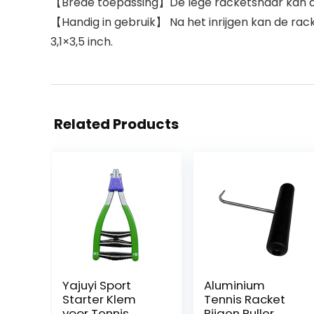
【Brede toepassing】De lege racketsnaar kan als
【Handig in gebruik】 Na het inrijgen kan de rac
3,1×3,5 inch.
Related Products
Yajuyi Sport
Aluminium
Starter Klem
Tennis Racket
voor Tennis
Rijgen Puller