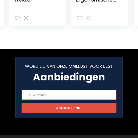
Stringgereedsc
Handvat Harde
hap Roestvrij
Textuur
Staal voor
Badminton
Tennis
Racket Rijgen
Badminton
Priem Anti Slip
Squash Racket
Voor Tennis
Racket
Racket
Badminton
Racket
Stringgereedsc
WORD LID VAN ONZE MAILLIJST VOOR BEST
hap 8×8,8cm
Aanbiedingen