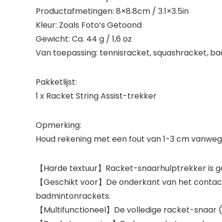
Productafmetingen: 8×8.8cm / 3.1×3.5in
Kleur: Zoals Foto’s Getoond
Gewicht: Ca. 44 g / 1,6 oz
Van toepassing: tennisracket, squashracket, b
Pakketlijst:
1 x Racket String Assist-trekker
Opmerking:
Houd rekening met een fout van 1-3 cm vanweg
【Harde textuur】Racket-snaarhulptrekker is gem
【Geschikt voor】De onderkant van het contact is
badmintonrackets.
【Multifunctioneel】De volledige racket-snaar (d