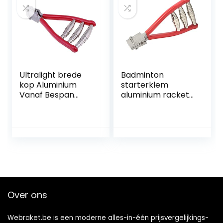
Racket
Ultralight brede
Badminton
kop Aluminium
starterklem
Vanaf Bespan
aluminium racket
Clamp Badminton
outdoor sport
Accessoires for
starter klem
Tennis Racket
school turnhal
tennis badminton
racket bespanning
gereedschap
Over ons
Webraket.be is een moderne alles-in-één prijsvergelijkings-