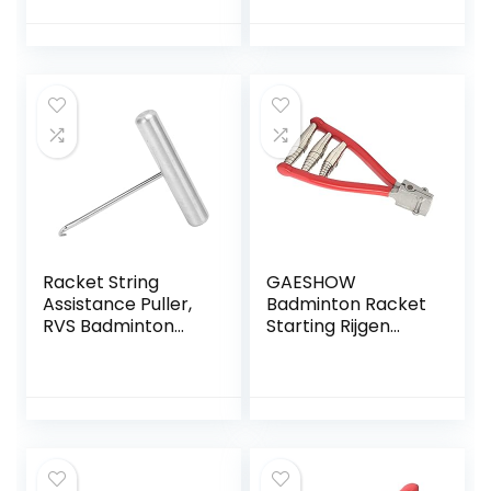
Stringgereedscha
Priem Racket
p voor Tennis
Snaarafstelling
Badminton Squash
Trekgereedschap
Racket Racket
voor Tennis en
Badminton Racket
Snaren
Gereedschap
Zwart
Racket String
GAESHOW
Assistance Puller,
Badminton Racket
RVS Badminton
Starting Rijgen
Racket String
Klem Tennis
Assistance Puller
Racket 3 Lente
Racket String
Starter Rijgen Tool
Assistance Puller
Bespangereedsch
ap voor Tennis
Badminton Squash