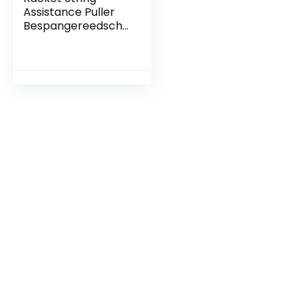
Assistance Puller
Bespangereedscha
p Badminton
Racket Tennis
String Assistentie
Puller