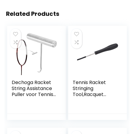
Related Products
Dechoga Racket
Tennis Racket
String Assistance
Stringing
Puller voor Tennis
Tool,Racquet
Badminton
Stringing Awl
Squash,Racket
Straight Awl Tennis
String Assistance
Racket Badminton
Puller Stringing
Racket Stringing
Tool voor Tennis
Tools Zwart
Badminton Squash