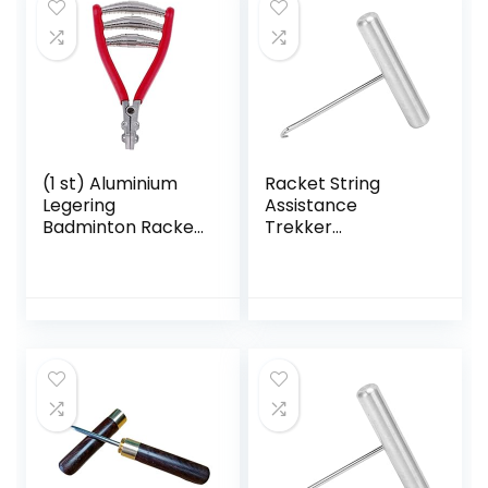
Racquet Racket
(1 st) Aluminium
Racket String
Legering
Assistance
Badminton Racket
Trekker
Snaargereedscha
Stringgereedscha
p, Tennis Racket
p Roestvrij Staal
Starting
voor Tennis
Snaarklem, Rood
Badminton Squash
Racket Racket
Badminton Racket
Stringgereedscha
p 8×8,8cm