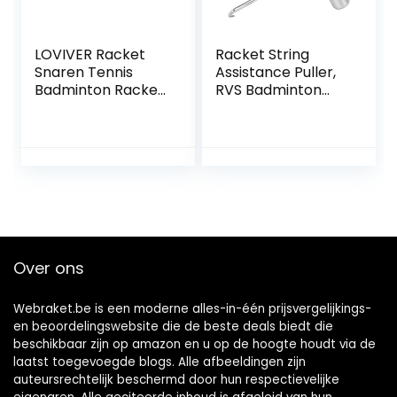
LOVIVER Racket
Racket String
Snaren Tennis
Assistance Puller,
Badminton Racket
RVS Badminton
Bespanmachine
Racket String
Gereedschap
Assistance Puller
Roestvrij
Racket String
Duurzame Tennis
Assistance Puller
Accessoires
Bespangereedsch
ap voor Tennis
Badminton Squash
Racket
Over ons
Webraket.be is een moderne alles-in-één prijsvergelijkings-
en beoordelingswebsite die de beste deals biedt die
beschikbaar zijn op amazon en u op de hoogte houdt via de
laatst toegevoegde blogs. Alle afbeeldingen zijn
auteursrechtelijk beschermd door hun respectievelijke