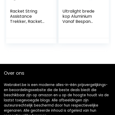
Racket String
Ultralight brede
Assistance
kop Aluminium
Trekker, Racket
Vanaf Bespan
String Assistance
Clamp Badminton
Trekker
Accessoires for
Stringgereedscha
Tennis Racket
p voor Tennis
Badminton Squash
Racket Racket
Over ons
Webraket.be is een moderne alles-in-één prijsvergelijkings-
en beoordelingswebsite die de beste deals biedt die
beschikbaar zijn op amazon en u op de hoogte houdt via de
laatst toegevoegde blogs. Alle afbeeldingen zijn
auteursrechtelijk beschermd door hun respectievelijke
eigenaren. Alle geciteerde inhoud is afgeleid van hun