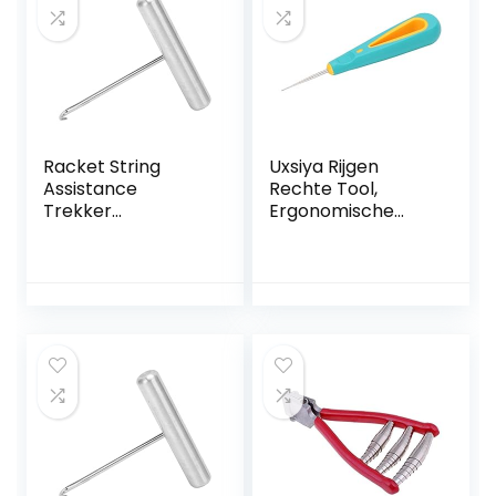
Racket String
Uxsiya Rijgen
Assistance
Rechte Tool,
Trekker
Ergonomische
Stringgereedscha
Handvat Harde
p Roestvrij Staal
Textuur Badminton
voor Tennis
Racket Rijgen
Badminton Squash
Priem Anti Slip
Racket Racket
Voor Tennis
Badminton Racket
Racket
Stringgereedscha
p 8×8,8cm