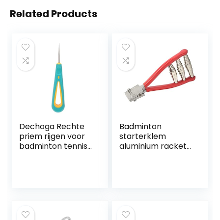
Related Products
Dechoga Rechte
Badminton
priem rijgen voor
starterklem
badminton tennis
aluminium racket
racket, rijgen
outdoor sport
rechte priem voor
starter klem
badminton tennis
school turnhal
racket badminton
tennis badminton
tennis racket
racket bespanning
rijgen werktuig
gereedschap