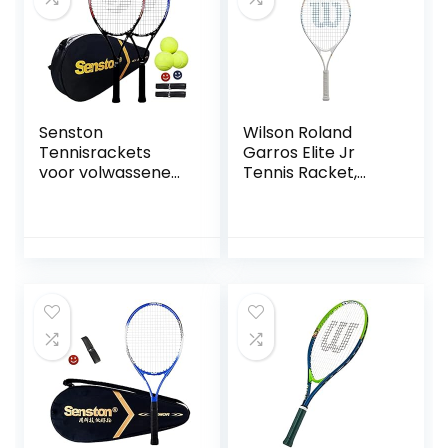
Senston
Wilson Roland
Tennisrackets
Garros Elite Jr
voor volwassenen
Tennis Racket,
27 inch
voor kinderen,
tennisrackets – 2-
Aluminium
speler
tennisracketset
met 3ballen, 2
grepen, 2
trillingsdempers