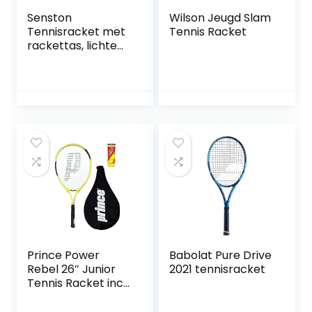
Senston
Wilson Jeugd Slam
Tennisracket met
Tennis Racket
rackettas, lichte
racket, 1 grip, 1
schokdemper, 48
cm, 58 cm, 63 cm
Prince Power
Babolat Pure Drive
Rebel 26″ Junior
2021 tennisracket
Tennis Racket inc
Cover en 3
Tennisballen