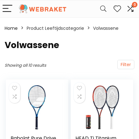
0
Home
Product Leeftijdscategorie
‎Volwassene
‎Volwassene
Filter
Showing all 10 results
Babolat Pure Drive
HEAD Ti Titanium