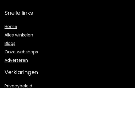
Snelle links
Home
Alles winkelen
Blogs
Onze webshops
Adverteren
Verklaringen
Privacybeleid
algemene voorwaarden
Gelieerde openbaarmaking
2022 © Webraket.be Alle rechten voorbehouden