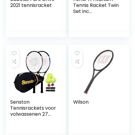
2021 tennisracket
Tennis Racket Twin
Set inc
Beschermende
Covers & 3 Tennis
Ballen
Senston
Wilson
Tennisrackets voor
volwassenen 27
inch tennisrackets
– 2-speler
tennisracketset