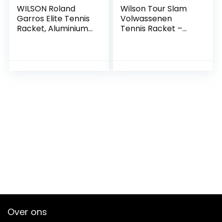
WILSON Roland
Wilson Tour Slam
Garros Elite Tennis
Volwassenen
Racket, Aluminium,
Tennis Racket –
Koplamp (grip-
Zwart/Geel
zware) balans, 326
g, 27,2 cm
lengte,Rood
Over ons