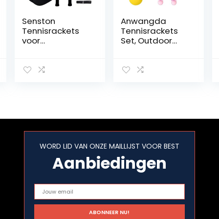
Senston
Anwangda
Tennisrackets
Tennisrackets
voor
Set, Outdoor
volwassenen 27
Sport voor
inch
Kinderen Indoor
tennisrackets –
Gift met 2 Ballen
2-speler
Training Game
tennisracketset
Tennis Racket
met 3ballen, 2
Set
grepen, 2
trillingsdempers
WORD LID VAN ONZE MAILLIJST VOOR BEST
Aanbiedingen