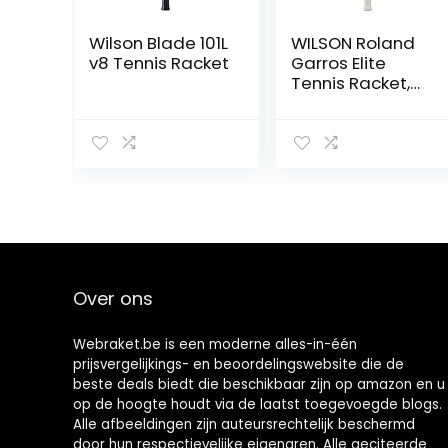
Wilson Blade 101L
WILSON Roland
v8 Tennis Racket
Garros Elite
Tennis Racket,
Aluminium,
Koplamp (grip-
zware) balans,
326 g, 27,2 cm
lengte,Rood
Over ons
Webraket.be is een moderne alles-in-één
prijsvergelijkings- en beoordelingswebsite die de
beste deals biedt die beschikbaar zijn op amazon en u
op de hoogte houdt via de laatst toegevoegde blogs.
Alle afbeeldingen zijn auteursrechtelijk beschermd
door hun respectievelijke eigenaren. Alle geciteerde