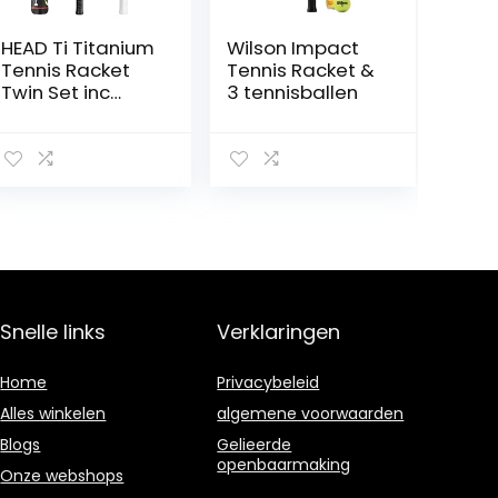
HEAD Ti Titanium
Wilson Impact
Tennis Racket
Tennis Racket &
Twin Set inc
3 tennisballen
Beschermende
Covers & 3
Tennis Ballen
Snelle links
Verklaringen
Home
Privacybeleid
Alles winkelen
algemene voorwaarden
Blogs
Gelieerde
openbaarmaking
Onze webshops