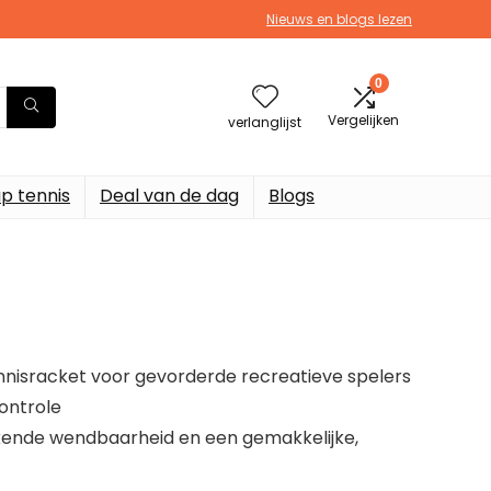
Nieuws en blogs lezen
0
Vergelijken
verlanglijst
p tennis
Deal van de dag
Blogs
nnisracket voor gevorderde recreatieve spelers
ontrole
ekende wendbaarheid en een gemakkelijke,