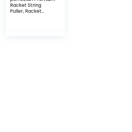
Racket String
Puller, Racket
Stringing Tools
Stringer Hook
Duurzaam Restring
Hand Tool voor
Tennis, Squash,
Badminton Racket