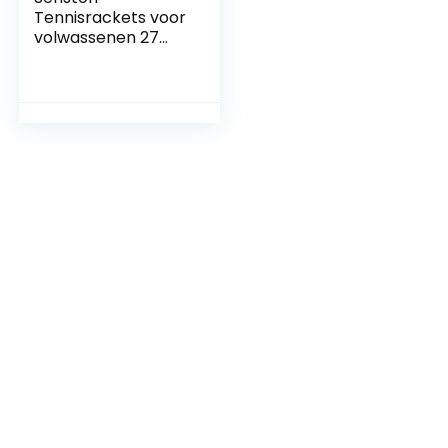
Tennisrackets voor
volwassenen 27
inch tennisrackets
– 2-speler
tennisracketset
met 3ballen, 2
grepen, 2
trillingsdempers