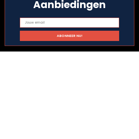
Aanbiedingen
Snelle links
Home
Alles winkelen
Blogs
Onze webshops
Adverteren
Verklaringen