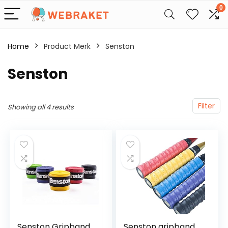
0
Home
Product Merk
‎Senston
‎Senston
Filter
Showing all 4 results
Senston Gripband
Senston gripband