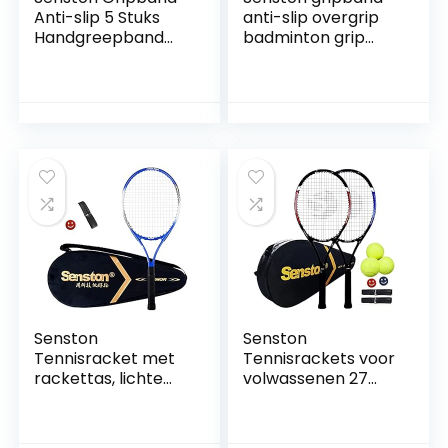
Anti-slip 5 Stuks
anti-slip overgrip
Handgreepband
badminton grip
Greepband
voor tennis
Overgrip Racket
gripbanden squash
Grip Tape voor
racket
Tennis, Badminton
Senston
Senston
Tennisracket met
Tennisrackets voor
rackettas, lichte
volwassenen 27
racket, 1 grip, 1
inch tennisrackets
schokdemper, 48
– 2-speler
cm, 58 cm, 63 cm
tennisracketset