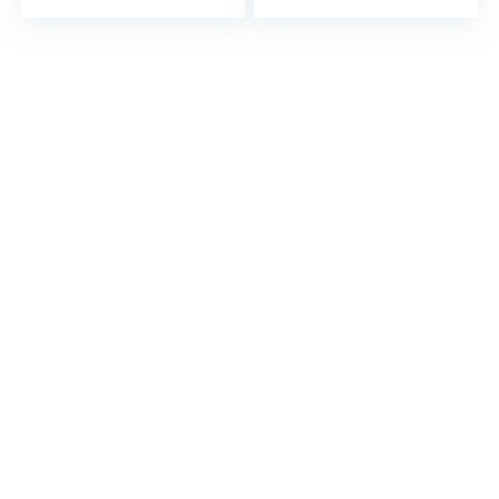
met 3ballen, 2
grepen, 2
trillingsdempers