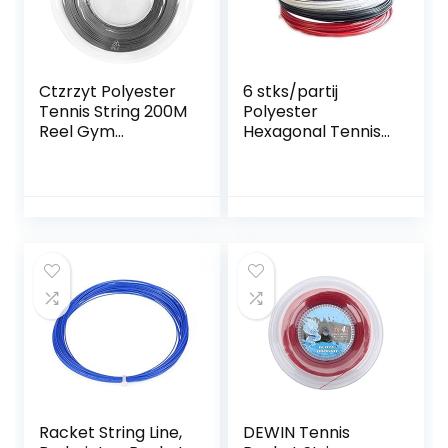
Ctzrzyt Polyester
6 stks/partij
Tennis String 200M
Polyester
Reel Gym
Hexagonal Tennis
Duurzame Training
Racket String
String Dunne
1.25mm Top-Spin
1.25mm Tennis
Print Sport Tennis
Racket String, Grijs
String 12m by
ZhengELE
Racket String Line,
DEWIN Tennis