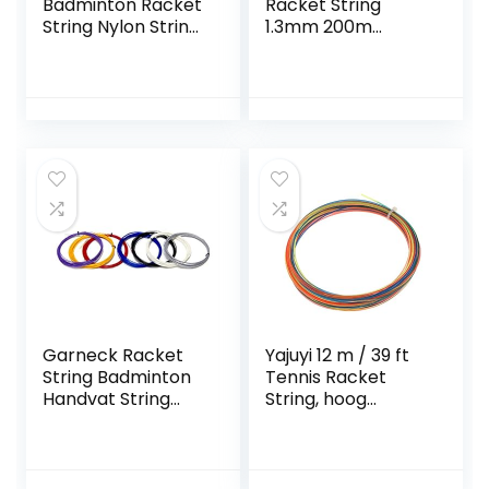
Badminton Racket
Racket String
String Nylon String
1.3mm 200m
Line voor Tennis
Racquet String
Sporten voor
Reel voor Amateur
Tennis
Dagelijkse Training
Praktijk Rood
Garneck Racket
Yajuyi 12 m / 39 ft
String Badminton
Tennis Racket
Handvat String
String, hoog
Vervanging Tennis
elastisch, kleurrijk
Racket Reparatie
Draad 0.69mm
Sport Racquet