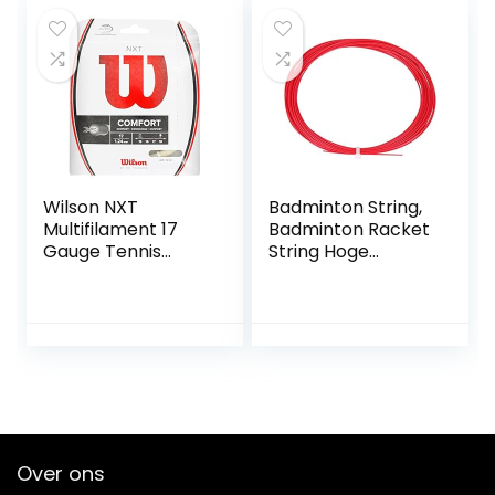
Wilson NXT
Badminton String,
Multifilament 17
Badminton Racket
Gauge Tennis
String Hoge
Racket String in
Flexibiliteit Racket
Natuurlijke Kleur
Line Badminton
Racket String voor
Tennis Sport
Over ons