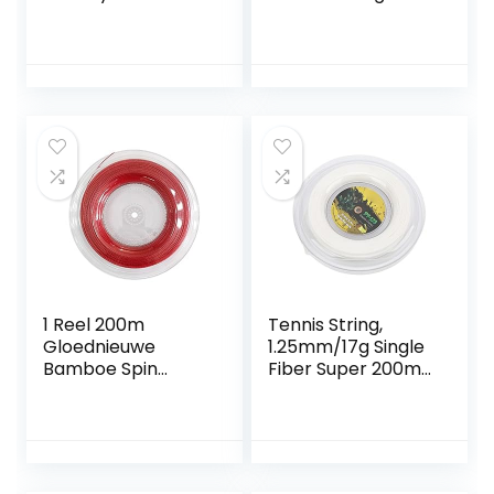
Duurzame Training
Racket String Line
String Dunne
voor Tennis
1.25mm Tennis
Sporten voor
Racket String, Grijs
Racket
1 Reel 200m
Tennis String,
Gloednieuwe
1.25mm/17g Single
Bamboe Spin
Fiber Super 200m
Polyester Tennis
Tennis Racket
Racket String
String Reel
Training String by
Polyester voor
ZhengELE
Training