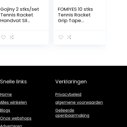
Gojiny 2 stks/set
FOMIYES 10 stks
Tennis Racket
Tennis Racket
Handvat Sil
Grip Tape
Zweet Absorptie
Frosted Absorb
Tennis Overgrip
Zweetband Anti
Fixing RingBlack1
Slip Badminton
Sil Racket Tennis
Overgrip
Racket Fix Tennis
Badminton
Racket Handvat
Racket Grip
Tennis Racket Fix
Tape voor
Tennis Racket
Tennis en
Handvat Sil Sil
Badminton
Racket
Racket Bike Bar
Snelle links
Verklaringen
Home
Privacybeleid
Alles winkelen
algemene voorwaarden
Blogs
Gelieerde
openbaarmaking
Onze webshops
Adverteren