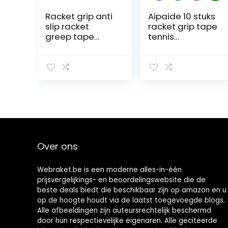
Racket grip anti
Aipaide 10 stuks
slip racket
racket grip tape
greep tape
tennis
geperforeerde
badminton
superabsorbere
rackets grips
nde tennis
tape anti-slip
Overgrip
super
badminton
absorberend PU
racket grip tape
racket handvat
overgrip
grip tape voor
zweetband
tennis
geassorteerde
badminton
kleur 5 stks
squash sport (10
Over ons
kleuren)
Webraket.be is een moderne alles-in-één
prijsvergelijkings- en beoordelingswebsite die de
beste deals biedt die beschikbaar zijn op amazon en u
op de hoogte houdt via de laatst toegevoegde blogs.
Alle afbeeldingen zijn auteursrechtelijk beschermd
door hun respectievelijke eigenaren. Alle geciteerde