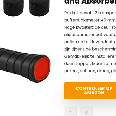
and Absorben
Pakket bevat: 12 transpa
buffers, diameter 40 mm
Hoge kwaliteit: de deur 
siliconenmateriaal, voor
pellen en te kleven, laa
zijn tijdens de bescherm
Gemakkelijk te installer
deurstopper. Maar ze moe
poreus, schoon, droog, glad
CONTROLEER OP
AMAZON