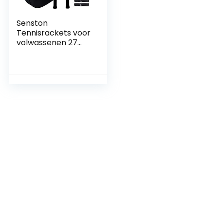
Senston
Tennisrackets voor
volwassenen 27
inch tennisrackets
– 2-speler
tennisracketset
met 3ballen, 2
grepen, 2
trillingsdempers