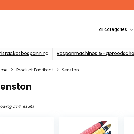
All categories
nisracketbespanning
Bespanmachines & -gereedscha
ome
Product Fabrikant
‎Senston
Senston
owing all 4 results