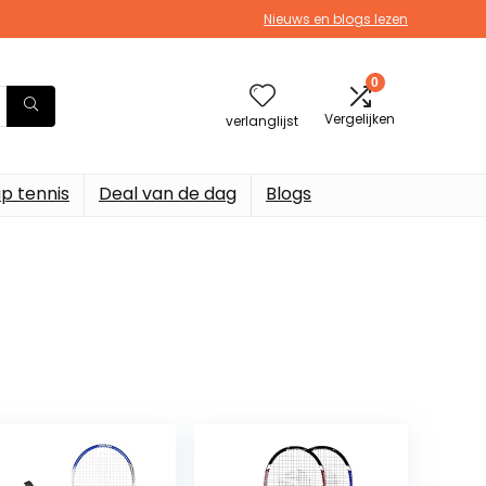
Nieuws en blogs lezen
0
Vergelijken
verlanglijst
p tennis
Deal van de dag
Blogs