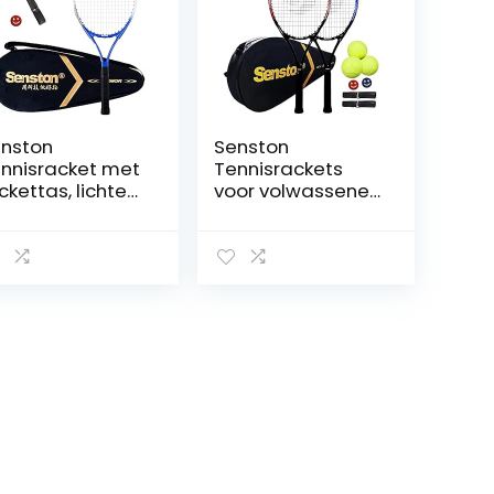
nston
Senston
nnisracket met
Tennisrackets
ckettas, lichte
voor volwassenen
ket, 1 grip, 1
27 inch
hokdemper, 48
tennisrackets –
, 58 cm, 63 cm
2-speler
tennisracketset
met 3ballen, 2
grepen, 2
trillingsdempers