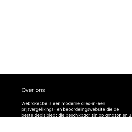
Over ons
Webraket.be is een moderne alles-in-één
prijsvergelijkings- en beoordelingswebsite die de
beste deals biedt die beschikbaar zijn op amazon en u
op de hoogte houdt via de laatst toegevoegde blogs.
Alle afbeeldingen zijn auteursrechtelijk beschermd