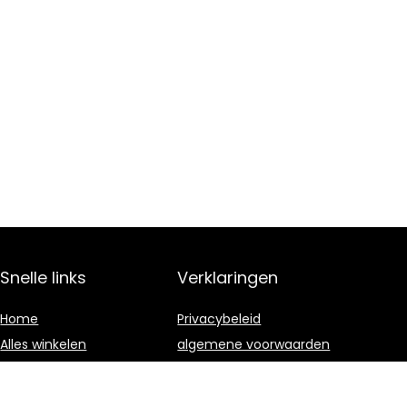
Snelle links
Verklaringen
Home
Privacybeleid
Alles winkelen
algemene voorwaarden
Blogs
Gelieerde
openbaarmaking
Onze webshops