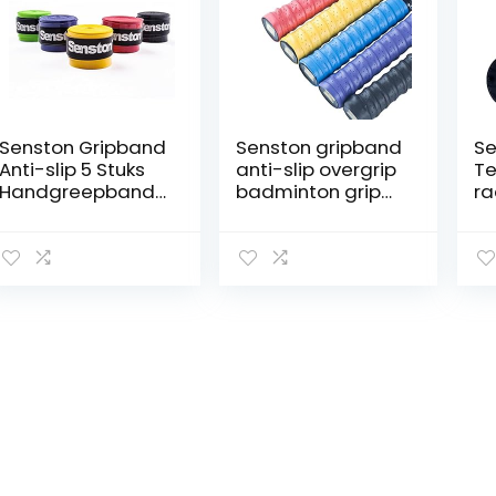
Senston Gripband
Senston gripband
Se
Anti-slip 5 Stuks
anti-slip overgrip
Te
Handgreepband
badminton grip
ra
Greepband
voor tennis
rac
Overgrip Racket
gripbanden
sc
Grip Tape voor
squash racket
cm
Tennis,
Badminton