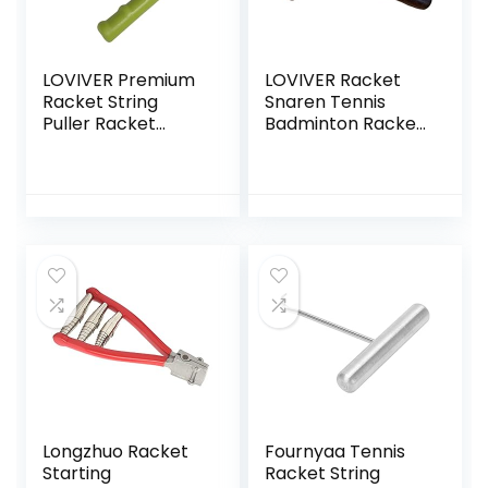
LOVIVER Premium
LOVIVER Racket
Racket String
Snaren Tennis
Puller Racket
Badminton Racket
Stringing Tool
Bespanmachine
Antislip Handvat
Gereedschap
Stringer Hook
Roestvrij
Restring Hand Tool
Duurzame Tennis
voor Badminton,
Accessoires
Tennis, Squash
Racket
Longzhuo Racket
Fournyaa Tennis
Starting
Racket String