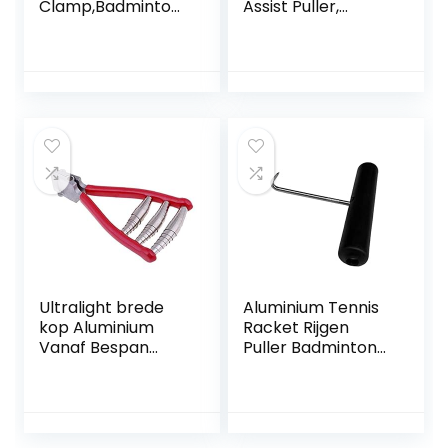
Clamp,Badminton
Assist Puller,
Racket Starting
Praktische Rvs
String Clamp
Badminton Racket
Tennis Racket 3
String Assist Puller
Spring Starter
voor Tennis
Stringing Tool
Racket voor
Badminton Racket
Ultralight brede
Aluminium Tennis
kop Aluminium
Racket Rijgen
Vanaf Bespan
Puller Badminton
Clamp Badminton
Racquet String
Accessoires for
Tool Restring Tool
Tennis Racket
Rijgen Machine
Trekken Threading
Haak voor