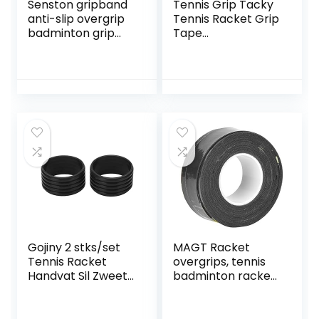
Senston gripband
Tennis Grip Tacky
anti-slip overgrip
Tennis Racket Grip
badminton grip
Tape
voor tennis
Absorberende
gripbanden
Anti-slip Tennis
squash racket
Overgrip voor
Tennis Badminton
Pickleball Racket
Handvat Grip met
Demping Ridges
Overgrips en
Overwraps
Gojiny 2 stks/set
MAGT Racket
Tennis Racket
overgrips, tennis
Handvat Sil Zweet
badminton racket
Absorptie Tennis
handvat overgrips
Overgrip Fixing
ademende anti-
RingBlack1 Sil
slip hengel