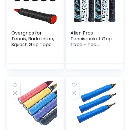
Overgrips for
Alien Pros
Tennis, Badminton,
Tennisracket Grip
Squash Grip Tape
Tape – Tac
Anti-Slip Overgrip
Moisture Feel
Badminton Tennis
Tennis Grip –
Racket Non-Slip
Tennis Overgrip
Tape, Overgrip,
Grip Tape
Grip, Belt For
Tennisracket –
Tapes and
Wikkel je racket in
Absorbent (Black)
voor hoge
prestaties