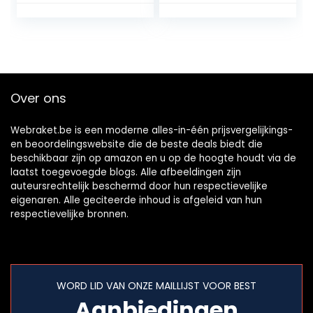
Racket Tennis
zweetband
Racket Fix Tennis
(zwart)
Racket Handvat
Tennis Racket Fix
Tennis Racket
Handvat Sil Sil
Over ons
Racket
Webraket.be is een moderne alles-in-één prijsvergelijkings-
en beoordelingswebsite die de beste deals biedt die
beschikbaar zijn op amazon en u op de hoogte houdt via de
laatst toegevoegde blogs. Alle afbeeldingen zijn
auteursrechtelijk beschermd door hun respectievelijke
eigenaren. Alle geciteerde inhoud is afgeleid van hun
respectievelijke bronnen.
WORD LID VAN ONZE MAILLIJST VOOR BEST
Aanbiedingen