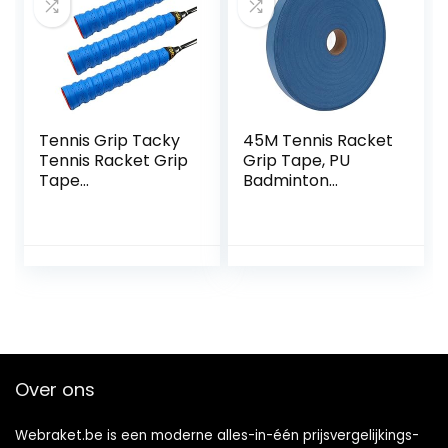
Handvat Sil Sil
Racket
Tennis Grip Tacky
45M Tennis Racket
Tennis Racket Grip
Grip Tape, PU
Tape
Badminton
Absorberende
Handvat Tape,
Anti-slip Tennis
Antislip Overgrip
Overgrip voor
Racket Grips
Tennis Badminton
Pickleball Racket
Handvat Grip met
Demping Ridges
Overgrips en
Overwraps
Over ons
Webraket.be is een moderne alles-in-één prijsvergelijkings-