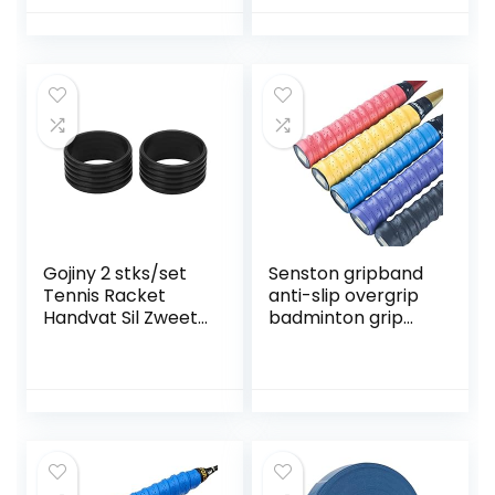
Zweetband Tennis
Overgrip Grip
Grip Accessoire
Tape Tennis
Racket – Basisgrip
voor je
tennisracket voor
betere
prestaties(set van
6 Hemelsblauw)
Gojiny 2 stks/set
Senston gripband
Tennis Racket
anti-slip overgrip
Handvat Sil Zweet
badminton grip
Absorptie Tennis
voor tennis
Overgrip Fixing
gripbanden
RingBlack1 Sil
squash racket
Racket Tennis
Racket Fix Tennis
Racket Handvat
Tennis Racket Fix
Tennis Racket