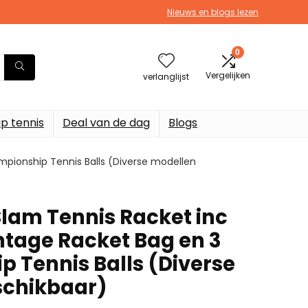
Nieuws en blogs lezen
0
Vergelijken
verlanglijst
p tennis
Deal van de dag
Blogs
pionship Tennis Balls (Diverse modellen
Slam Tennis Racket inc
tage Racket Bag en 3
 Tennis Balls (Diverse
schikbaar)