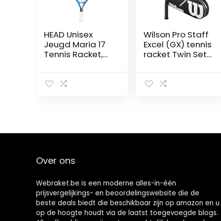
HEAD Unisex
Wilson Pro Staff
Jeugd Maria 17
Excel (GX) tennis
Tennis Racket,
racket Twin Set
meerkleurig, 2-3
+ Wilson
jaar
Advantage
Black Bag en 3
Penn
tennisballen.
Over ons
Webraket.be is een moderne alles-in-één
prijsvergelijkings- en beoordelingswebsite die de
beste deals biedt die beschikbaar zijn op amazon en u
op de hoogte houdt via de laatst toegevoegde blogs.