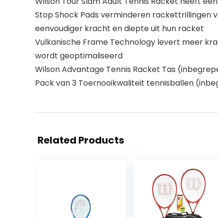
Wilson Tour Slam Adult Tennis Racket heeft een
Stop Shock Pads verminderen rackettrillingen vo
eenvoudiger kracht en diepte uit hun racket
Vulkanische Frame Technology levert meer krach
wordt geoptimaliseerd
Wilson Advantage Tennis Racket Tas (inbegrep
Pack van 3 Toernooikwaliteit tennisballen (inb
Related Products