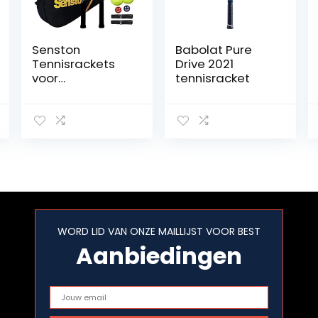
Senston
Babolat Pure
Tennisrackets
Drive 2021
voor
tennisracket
volwassenen 27
inch
tennisrackets –
2-speler
tennisracketset
met 3ballen, 2
grepen, 2
trillingsdempers
WORD LID VAN ONZE MAILLIJST VOOR BEST
Aanbiedingen