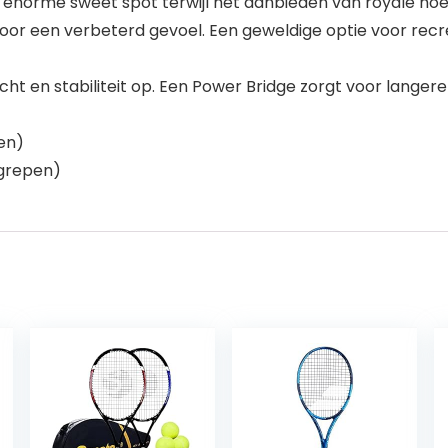
 enorme sweet spot terwijl het aanbieden van royale hoe
or een verbeterd gevoel. Een geweldige optie voor recrea
t en stabiliteit op. Een Power Bridge zorgt voor lange
en)
egrepen)