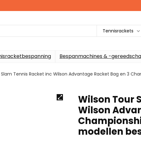
Tennisrackets
nisracketbespanning
Bespanmachines & -gereedscha
 Slam Tennis Racket inc Wilson Advantage Racket Bag en 3 Cham
Wilson Tour 
Wilson Advan
Championship
modellen be