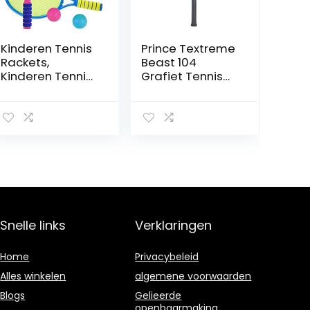
Kinderen Tennis
Prince Textreme
Rackets,
Beast 104
Kinderen Tennis
Grafiet Tennis
Racquet Set
Racket 260g
Grappige Tennis
Racket Met
Ballen Tennis
Set Voor
Kinderen
Outdoor
Training
Sporting
Snelle links
Verklaringen
Home
Privacybeleid
Alles winkelen
algemene voorwaarden
Blogs
Gelieerde
openbaarmaking