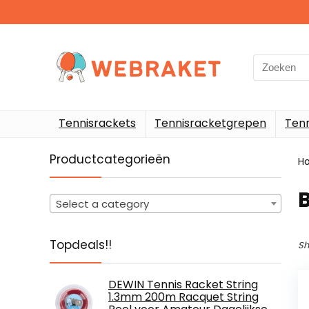
Search
for:
Tennisrackets
Tennisracketgrepen
Ten
Productcategorieën
H
Select a category
Topdeals!!
Sh
DEWIN Tennis Racket String
1.3mm 200m Racquet String