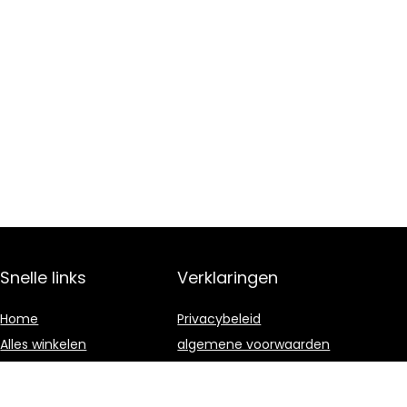
Snelle links
Verklaringen
Home
Privacybeleid
Alles winkelen
algemene voorwaarden
Blogs
Gelieerde
openbaarmaking
Onze webshops