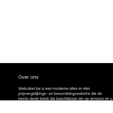
Over ons
Webraket.be is een moderne alles-in-één
prijsvergelijkings- en beoordelingswebsite die de
beste deals biedt die beschikbaar zijn op amazon en u
op de hoogte houdt via de laatst toegevoegde blogs.
Alle afbeeldingen zijn auteursrechtelijk beschermd