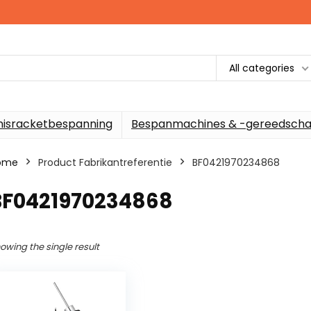
All categories
nisracketbespanning
Bespanmachines & -gereedscha
ome
Product Fabrikantreferentie
‎BF0421970234868
‎BF0421970234868
owing the single result