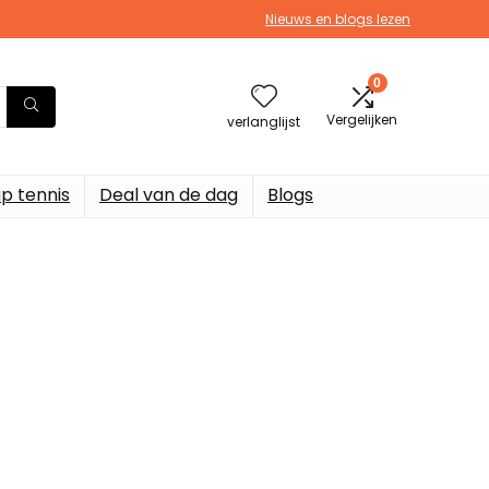
Nieuws en blogs lezen
0
Vergelijken
verlanglijst
p tennis
Deal van de dag
Blogs