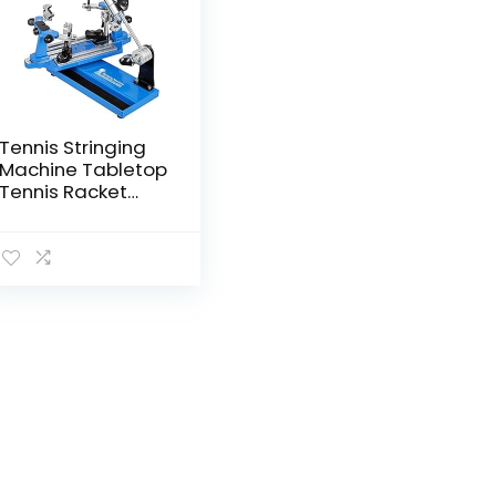
Tennis Stringing
Machine Tabletop
Tennis Racket
Stringing Machine
Tennis Stringer
Racquet Stringing
Tools Crank
Stringing Machine
Restring
Machines with
Tools for Tennis
Badminton Blue
Color Tool