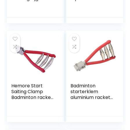
Klem Tennis
Racquet Racket
Racket 3 Lente
Snijgereedschap
Starter Rijgen Tool
Hemore Start
Badminton
Saiting Clamp
starterklem
Badminton racket
aluminium racket
3 veren breedte
outdoor sport
hoofdracket
starter klem
startgereedschap
school turnhal
tennis accessoires
tennis badminton
racket bespanning