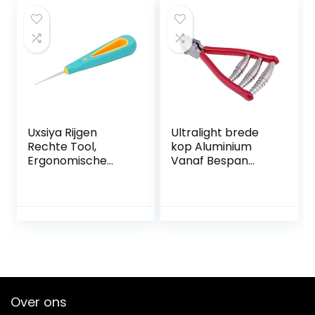
gereedschap
Uxsiya Rijgen
Ultralight brede
Rechte Tool,
kop Aluminium
Ergonomische
Vanaf Bespan
Handvat Harde
Clamp Badminton
Textuur Badminton
Accessoires for
Racket Rijgen
Tennis Racket
Priem Anti Slip
Voor Tennis
Racket
Over ons