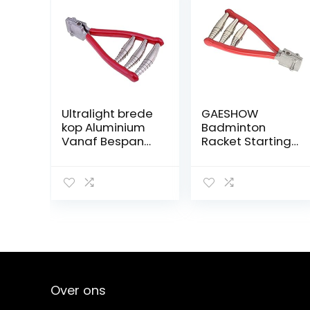
Ultralight brede
GAESHOW
kop Aluminium
Badminton
Vanaf Bespan
Racket Starting
Clamp
Rijgen Klem
Badminton
Tennis Racket 3
Accessoires for
Lente Starter
Tennis Racket
Rijgen Tool
Over ons