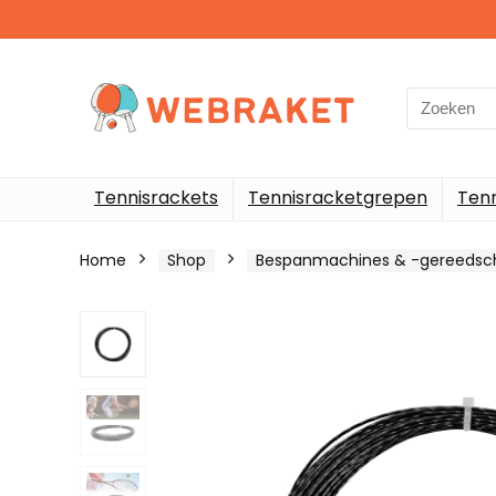
Search
for:
Tennisrackets
Tennisracketgrepen
Ten
Home
Shop
Bespanmachines & -gereedsch