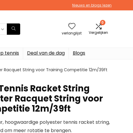
Nieuws en blogs lezen
0
Vergelijken
verlanglijst
p tennis
Deal van de dag
Blogs
er Racquet String voor Training Competitie 12m/39ft
Tennis Racket String
ter Racquet String voor
petitie 12m/39ft
, hoogwaardige polyester tennis racket string,
wd om meer rotatie te brengen.