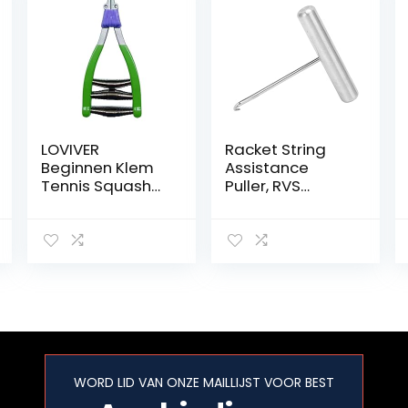
LOVIVER
Racket String
Beginnen Klem
Assistance
Tennis Squash
Puller, RVS
Badminton
Badminton
Racquet Racket
Racket String
Rijgen
Assistance
Gereedschap
Puller Racket
String
Assistance
Puller
Bespangereeds
chap voor
Tennis
WORD LID VAN ONZE MAILLIJST VOOR BEST
Badminton
Squash Racket