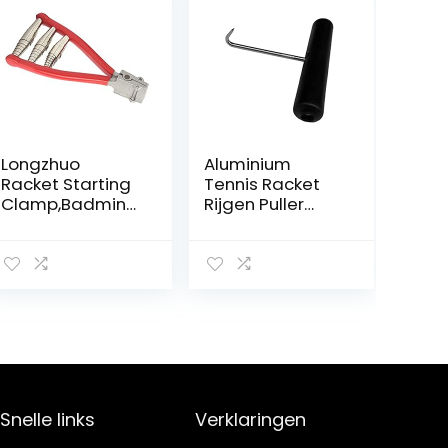
Longzhuo
Aluminium
Racket Starting
Tennis Racket
Clamp,Badmint
Rijgen Puller
on Racket
Badminton
Starting String
Racquet String
Clamp Tennis
Tool Restring
Racket 3 Spring
Tool Rijgen
Starter Stringing
Machine Trekken
Tool
Threading Haak
voor Oefening
Training
Snelle links
Verklaringen